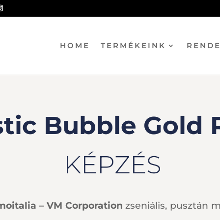
HOME
TERMÉKEINK
REND
stic Bubble Gold 
KÉPZÉS
oitalia – VM Corporation
zseniális, pusztán m