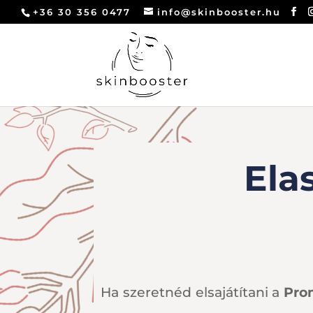
+36 30 356 0477
info@skinbooster.hu
Ela
Ha szeretnéd elsajátítani a
Prom