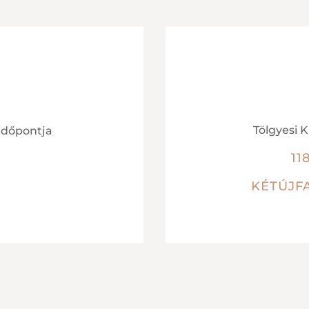
Tölgyesi 
időpontja
11
.
KÉTÚJFA