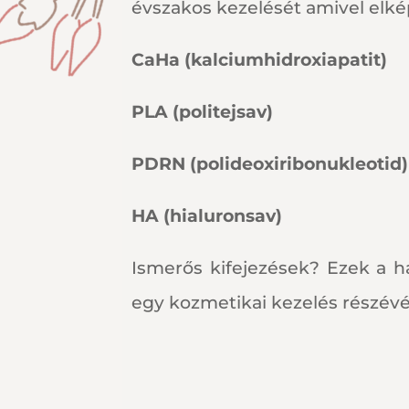
évszakos kezelését amivel elké
CaHa (kalciumhidroxiapatit)
PLA (politejsav)
PDRN (polideoxiribonukleotid)
HA (hialuronsav)
Ismerős kifejezések? Ezek a 
egy kozmetikai kezelés részév