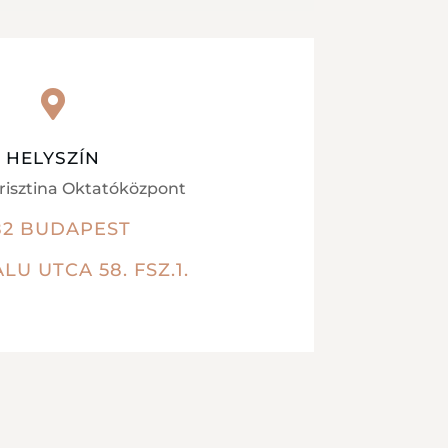

HELYSZÍN
Krisztina Oktatóközpont
82 BUDAPEST
LU UTCA 58. FSZ.1.