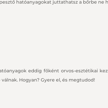
pesztő hatóanyagokat juttathatsz a bőrbe ne h
hatóanyagok eddig főként
orvos-esztétikai ke
é válnak. Hogyan? Gyere el, és megtudod!