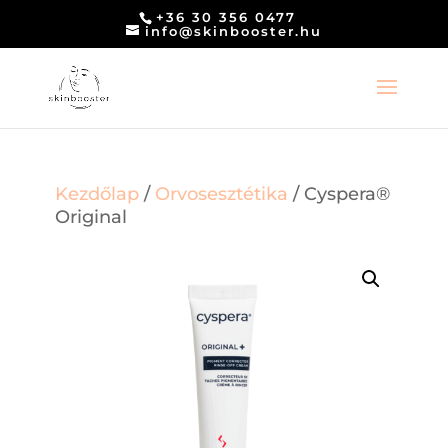
+36 30 356 0477
info@skinbooster.hu
Kezdőlap
/
Orvosesztétika
/ Cyspera®
Original