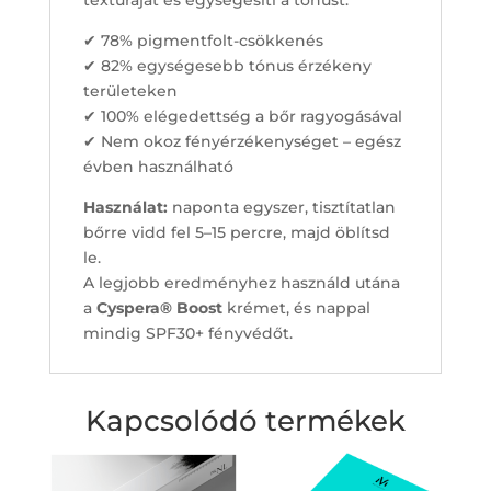
✔ 78% pigmentfolt-csökkenés
✔ 82% egységesebb tónus érzékeny
területeken
✔ 100% elégedettség a bőr ragyogásával
✔ Nem okoz fényérzékenységet – egész
évben használható
Használat:
naponta egyszer, tisztítatlan
bőrre vidd fel 5–15 percre, majd öblítsd
le.
A legjobb eredményhez használd utána
a
Cyspera® Boost
krémet, és nappal
mindig SPF30+ fényvédőt.
Kapcsolódó termékek