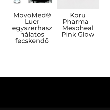
MovoMed®
Koru
Luer
Pharma –
egyszerhasz
Mesoheal
nálatos
Pink Glow
fecskendő