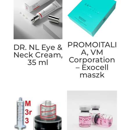
PROMOITALI
DR. NL Eye &
A, VM
Neck Cream,
Corporation
35 ml
– Exocell
maszk