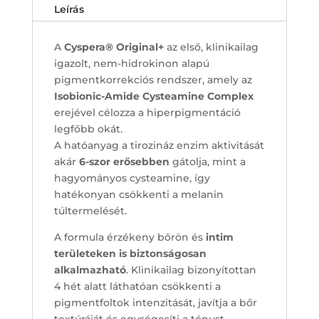
Leírás
A
Cyspera® Original+
az első, klinikailag
igazolt, nem-hidrokinon alapú
pigmentkorrekciós rendszer, amely az
Isobionic-Amide Cysteamine Complex
erejével célozza a hiperpigmentáció
legfőbb okát.
A hatóanyag a tirozináz enzim aktivitását
akár
6-szor erősebben
gátolja, mint a
hagyományos cysteamine, így
hatékonyan csökkenti a melanin
túltermelését.
A formula érzékeny bőrön és
intim
területeken is biztonságosan
alkalmazható
. Klinikailag bizonyítottan
4 hét alatt láthatóan csökkenti a
pigmentfoltok intenzitását, javítja a bőr
textúráját és egységesíti a tónust.