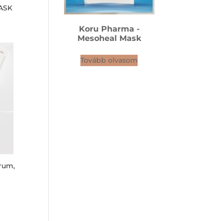
MASK
Koru Pharma -
Mesoheal Mask
Tovább olvasom
rum,