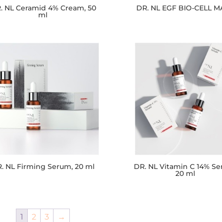
. NL Ceramid 4% Cream, 50
DR. NL EGF BIO-CELL 
ml
. NL Firming Serum, 20 ml
DR. NL Vitamin C 14% Se
20 ml
1
2
3
→