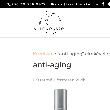
+36 30 356 0477
info@skinbooster.hu
Kezdőlap
/ “anti-aging” címkével 
anti-aging
1–9 termék, összesen 21 db