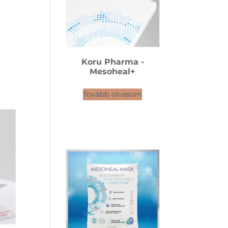
Koru Pharma -
Mesoheal+
Tovább olvasom