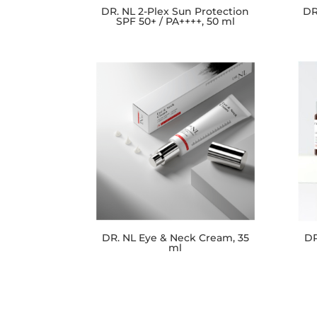
DR. NL 2-Plex Sun Protection
DR
SPF 50+ / PA++++, 50 ml
DR. NL Eye & Neck Cream, 35
DR
ml