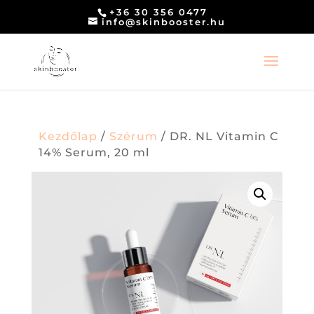
+36 30 356 0477
info@skinbooster.hu
Kezdőlap
/
Szérum
/ DR. NL Vitamin C
14% Serum, 20 ml