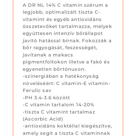
A DR NL 14% C vitamin szérum a
legjobb, optimalizált tiszta C-
vitamint és egyéb antioxidáns
összetevőket tartalmazza, melyek
együttesen intenzív bőrállapot
javító hatással bírnak. Fokozzák a
bőr ragyogását, feszességét,
javítanak a makacs
pigmentfoltokon illetve a fakó és
egyenetlen bőrtónuson.
-szinergiában a hatékonyság
növeléséért: C vitamin-E vitamin-
Ferulic sav
-PH 3.4-3.6 között
-C vitamin tartalom 14-20%
-tiszta C vitamint tartalmaz
(Ascorbic Acid)
-antioxidáns koktéllal kiegészítve,
amely segít a tiszta C vitaminnak