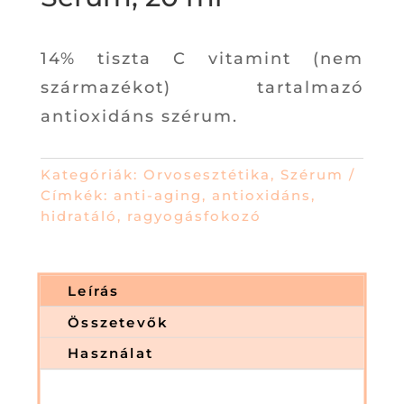
14% tiszta C vitamint (nem
származékot) tartalmazó
antioxidáns szérum.
Kategóriák:
Orvosesztétika
,
Szérum
Címkék:
anti-aging
,
antioxidáns
,
hidratáló
,
ragyogásfokozó
Leírás
Összetevők
Használat