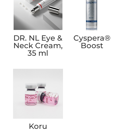
DR. NL Eye &
Cyspera®
Neck Cream,
Boost
35 ml
Koru