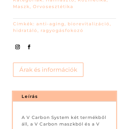
Maszk
,
Orvosesztétika
Címkék:
anti-aging
,
biorevitalizáció
,
hidratáló
,
ragyogásfokozó
Árak és információk
Leírás
A V Carbon System két termékből
áll, a V Carbon maszkból és a V