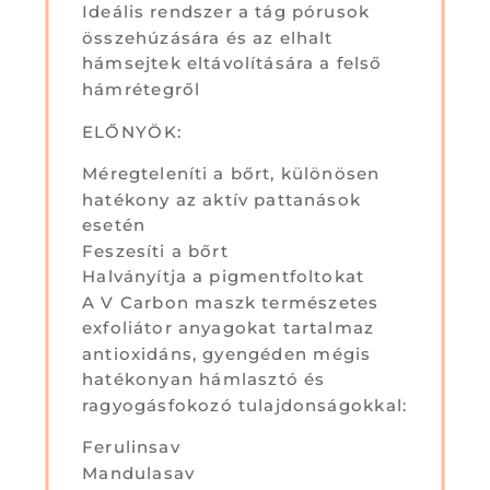
Ideális rendszer a tág pórusok
összehúzására és az elhalt
hámsejtek eltávolítására a felső
hámrétegről
ELŐNYÖK:
Méregteleníti a bőrt, különösen
hatékony az aktív pattanások
esetén
Feszesíti a bőrt
Halványítja a pigmentfoltokat
A V Carbon maszk természetes
exfoliátor anyagokat tartalmaz
antioxidáns, gyengéden mégis
hatékonyan hámlasztó és
ragyogásfokozó tulajdonságokkal:
Ferulinsav
Mandulasav