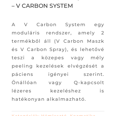
– V CARBON SYSTEM
A V Carbon System egy
moduláris rendszer, amely 2
termékből áll (V Carbon Maszk
és V Carbon Spray), és lehetővé
teszi a közepes vagy mély
peeling kezelések elvégzését a
páciens igényei szerint.
Önállóan vagy Q-kapcsolt
lézeres kezeléshez is
hatékonyan alkalmazható.
Kategóriák:
Hámlasztó
,
Kozmetika
,