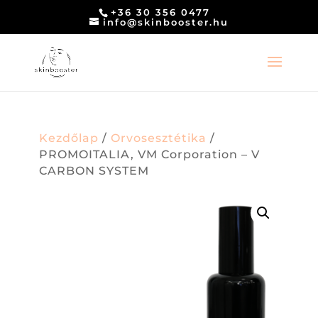
+36 30 356 0477
info@skinbooster.hu
Kezdőlap
/
Orvosesztétika
/
PROMOITALIA, VM Corporation – V
CARBON SYSTEM