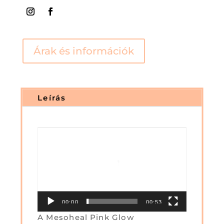
Árak és információk
Leírás
Videólejátszó
00:00
00:53
A Mesoheal Pink Glow