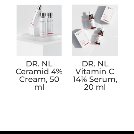
DR. NL
DR. NL
Ceramid 4%
Vitamin C
Cream, 50
14% Serum,
ml
20 ml