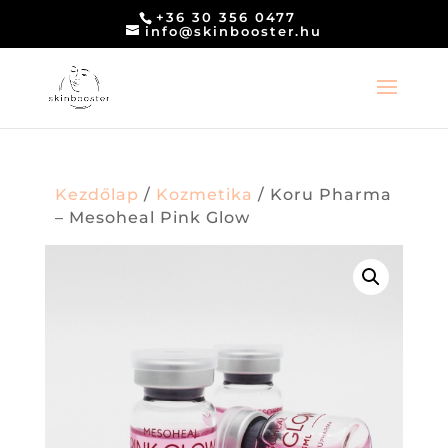
+36 30 356 0477
info@skinbooster.hu
Kezdőlap
/
Kozmetika
/ Koru Pharma
– Mesoheal Pink Glow