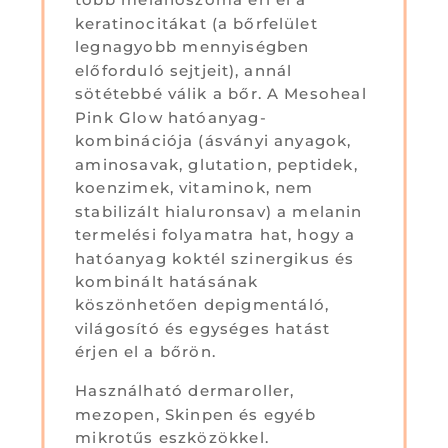
több melanoszóma éri el a
keratinocitákat (a bőrfelület
legnagyobb mennyiségben
előforduló sejtjeit), annál
sötétebbé válik a bőr. A Mesoheal
Pink Glow hatóanyag-
kombinációja (ásványi anyagok,
aminosavak, glutation, peptidek,
koenzimek, vitaminok, nem
stabilizált hialuronsav) a melanin
termelési folyamatra hat, hogy a
hatóanyag koktél szinergikus és
kombinált hatásának
köszönhetően depigmentáló,
világosító és egységes hatást
érjen el a bőrön.
Használható dermaroller,
mezopen, Skinpen és egyéb
mikrotűs eszközökkel.