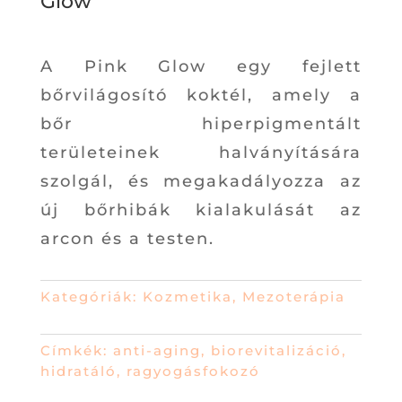
Glow
A Pink Glow egy fejlett
bőrvilágosító koktél, amely a
bőr hiperpigmentált
területeinek halványítására
szolgál, és megakadályozza az
új bőrhibák kialakulását az
arcon és a testen.
Kategóriák:
Kozmetika
,
Mezoterápia
Címkék:
anti-aging
,
biorevitalizáció
,
hidratáló
,
ragyogásfokozó